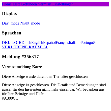
Home
Liste
Gefunden
Vermisst
Einstellungen
Display
Day_mode
Night_mode
Sprachen
DEUTSCH
Dutch
English
Español
Français
Italiano
Português
VERLORENE KATZE 31
Meldung #356317
Vermisstmeldung Katze
Diese Anzeige wurde durch den Tierhalter geschlossen
Diese Anzeige ist geschlossen. Die Details und Bemerkungen sind
ausser für den Inserenten nicht mehr einsehbar. Wir bedanken uns
für Ihre Beiträge und Hilfe.
#A300CC